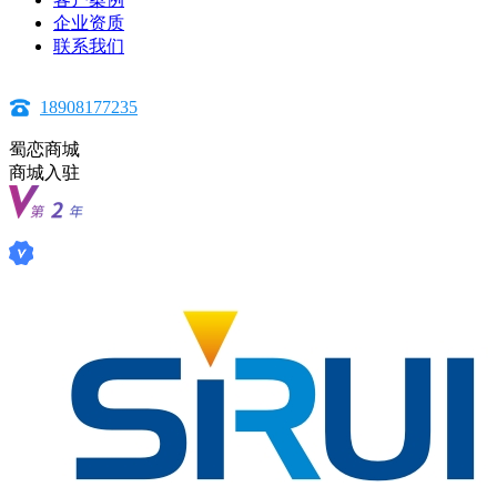
企业资质
联系我们
18908177235
蜀恋商城
商城入驻